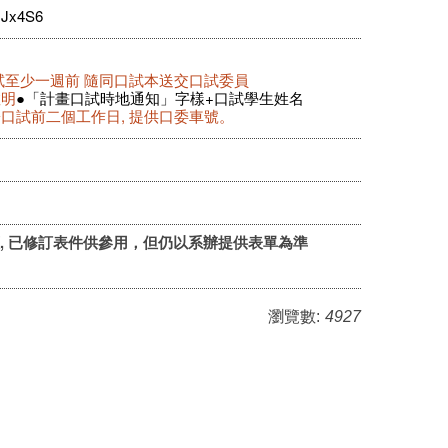
MJx4S6
口試至少一週前 隨同口試本送交口試委員
敘明
●「計畫口試時地通知」字樣+口試學生姓名
於口試前二個工作日, 提供口委車號。
, 已修訂表件供參用，但仍以系辦提供表單為準
瀏覽數:
4927