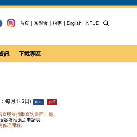
首頁
系學會
粉專
English
NTUE
資訊
下載專區
每月1~5日)
doc
pdf
)請查明並擷取查詢畫面上傳。
教授簽署推薦之申請表
。
成學術倫理課程。