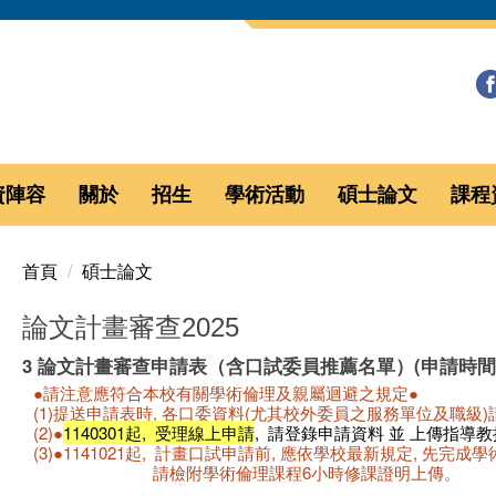
資陣容
關於
招生
學術活動
碩士論文
課程
首頁
碩士論文
論文計畫審查2025
3 論文計畫審查申請表（含口試委員推薦名單）(申請時間：
●請注意應符合本校有關學術倫理及親屬迴避之規定●
(1)提送申請表時, 各口委資料(尤其校外委員之服務單位及職級
(2)●
1140301起, 受理線上申請
, 請登錄申請資料 並 上傳指導
(3)●1141021起, 計畫口試申請前, 應依學校最新規定, 先完
請檢附學術倫理課程6小時修課證明上傳。