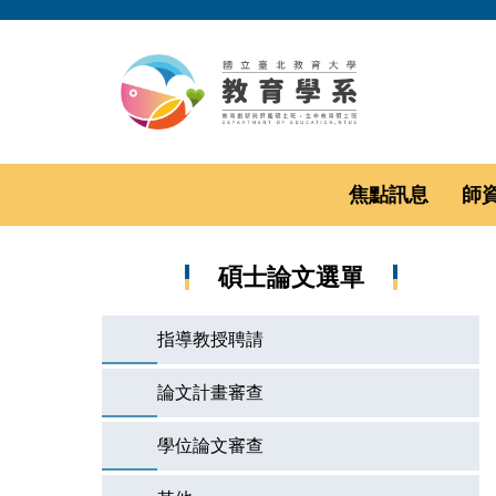
跳
到
主
要
內
容
區
焦點訊息
師
碩士論文選單
指導教授聘請
論文計畫審查
學位論文審查