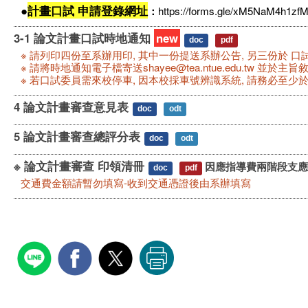
●
計畫口試 申請登錄網址
：
https://forms.gle/xM5NaM4h1zf
3-1 論文計畫口試時地通知
new
doc
pdf
※ 請列印四份至系辦用印, 其中一份提送系辦公告, 另三份於 
※ 請將時地通知電子檔寄送shayee@tea.ntue.edu.tw 並於主旨
※ 若口試委員需來校停車, 因本校採車號辨識系統, 請務必至少
4 論文計畫審查意見表
doc
odt
5 論文計畫審查總評分表
doc
odt
※ 論文計畫審查 印領清冊
因應指導費兩階段支應
doc
pdf
交通費金額請暫勿填寫-收到交通憑證後由系辦填寫