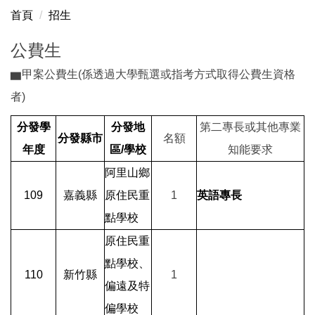
首頁
招生
公費生
▆甲案公費生(係透過大學甄選或指考方式取得公費生資格
者)
分發學
分發地
第二專長或其他專業
分發縣市
名額
年度
區/學校
知能要求
阿里山鄉
109
嘉義縣
原住民重
1
英語專長
點學校
原住民重
點學校、
110
新竹縣
1
偏遠及特
偏學校