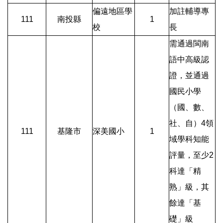
偏遠地區學
加註輔導專
111
南投縣
1
校
長
需通過閩南
語中高級認
證，並通過
國民小學
（國、數、
社、自）4領
111
基隆市
深美國小
1
域學科知能
評量，至少2
科達「精
熟」級，其
餘達「基
礎」級