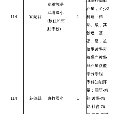
域學科知能
泰雅族語
評量，至少2
武塔國小
114
宜蘭縣
1
科達「精
(原住民重
熟」級，其
點學校)
餘達「基
礎」級，並
修畢數學素
養導向教學
與評量微型
學分學程
學科知能評
量：國語-精
114
花蓮縣
東竹國小
1
熟,數學-精
熟,社會-精