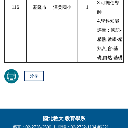
3.可擔任導
116
基隆市
深美國小
1
師
4.學科知能
評量：國語-
精熟,數學-精
熟,社會-基
礎,自然-基礎
分享
國北教大 教育學系
傳真：02-2736-2590 ｜ 電話：02-2732-1104 #62211、