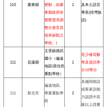
110
臺東縣
變動，由臺
1
及本土語言
東縣政府依
專長(排灣族
實際需求調
語)
整分發至其
他有缺額之
學校。)
玉里鎮德武
至少修習數
國小（偏遠
111
花蓮縣
1
學及資訊學
地區/原住民
分10學分
重點學校）
具備閩南語
偏遠地區、
或客家語能
111
新北市
專案重點學
2
力認證中高
校
級以上證書