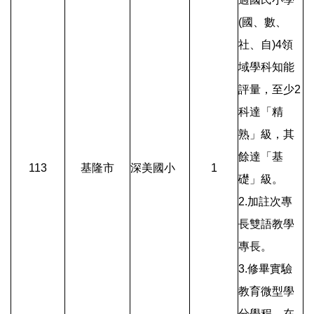
(國、數、
社、自)4領
域學科知能
評量，至少2
科達「精
熟」級，其
餘達「基
113
基隆市
深美國小
1
礎」級。
2.加註次專
長雙語教學
專長。
3.修畢實驗
教育微型學
分學程，在