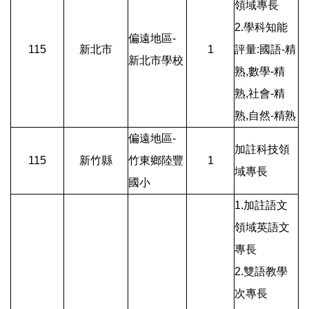
領域專長
2.學科知能
偏遠地區-
115
新北市
1
評量:國語-精
新北市學校
熟,數學-精
熟,社會-精
熟,自然-精熟
偏遠地區-
加註科技領
115
新竹縣
竹東鄉陸豐
1
域專長
國小
1.加註語文
領域英語文
專長
2.雙語教學
次專長