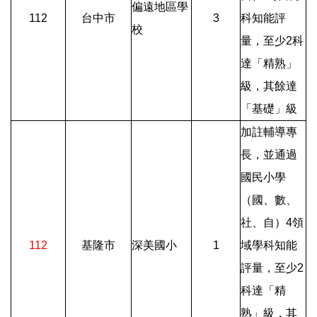
偏遠地區學
112
台中市
3
科知能評
校
量，至少2科
達「精熟」
級，其餘達
「基礎」級
加註輔導專
長，並通過
國民小學
（國、數、
社、自）4領
112
基隆市
深美國小
1
域學科知能
評量，至少2
科達「精
熟」級，其