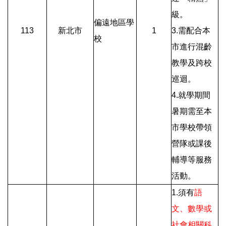
級。
偏遠地區學
113
新北市
1
3.需配合本
校
市進行混齡
教學及跨校
巡迴。
4.就學期間
暑期需至本
市學校帶領
營隊或課後
輔導等服務
活動。
1.須有
語
文、數學或
社會相關科