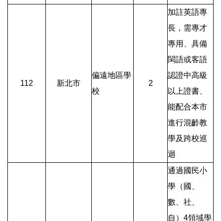
加註英語專
長，需專才
專用、具備
閩語或客語
偏遠地區學
認證中高級
112
新北市
2
校
以上證書、
能配合本市
進行混齡教
學及跨校巡
迴
通過國民小
學（國、
數、社、
自）4領域學