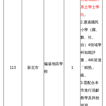
系之學士學
位
。
2.通過國民
小學（國、
數、社、
自）4領域學
科知能評
量，4科皆達
偏遠地區學
113
新北市
1
「精熟」
校
級。
3.需配合本
市進行混齡
教學及跨校
巡迴。