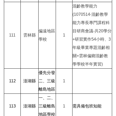
混齡教學能力
(1070514-混齡教學
能力專長專門課程科
偏遠地區
目研商會議-共20學分
111
雲林縣
1
學校
+研習實作54小時、3
年級畢業專題混齡相
關+雲林偏鄉混齡教
學學校半年實習)
優先分發
112
澎湖縣
二、三級
1
離島地區
一、二、
113
澎湖縣
三級離島
1
需具備包班知能
地區學校