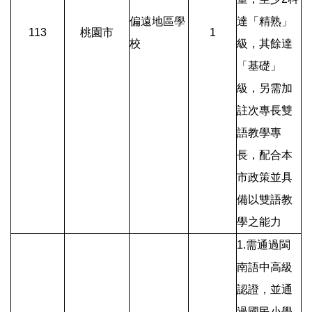
偏遠地區學
達「精熟」
113
桃園市
1
校
級，其餘達
「基礎」
級，另需加
註次專長雙
語教學專
長，配合本
市政策並具
備以雙語教
學之能力
1.需通過閩
南語中高級
認證，並通
過國民小學