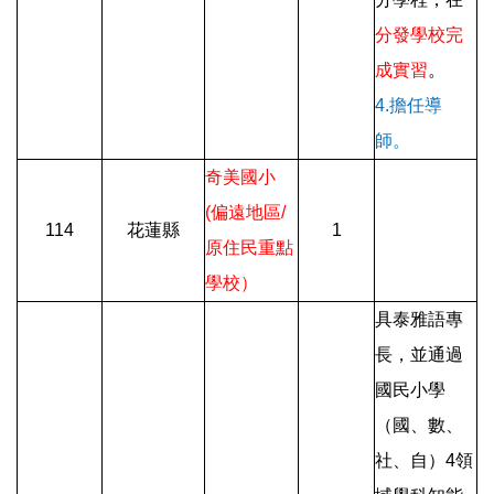
分發學校完
成實習
。
4.擔任導
師。
奇美國小
(偏遠地區/
114
花蓮縣
1
原住民重點
學校）
具泰雅語專
長，並通過
國民小學
（國、數、
社、自）4領