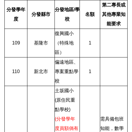
第二專長或
分發學年
分發地區/學
分發縣市
名額
其他專業知
度
校
能要求
復興國小
109
基隆市
（特殊地
1
區）
偏遠地區、
110
新北市
專案重點學
1
校
土坂國小
(原住民重
點學校)
(分發學年
需具備包班
度員額倘有
知能，數學