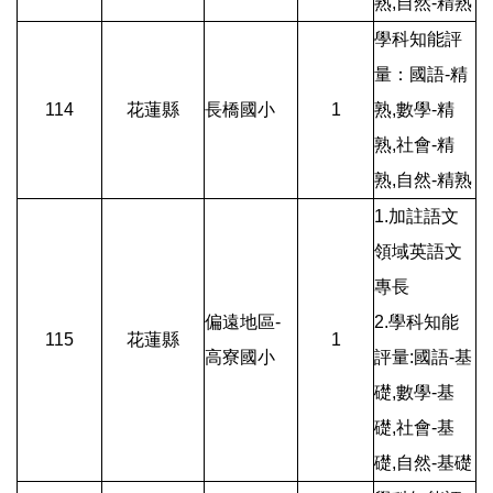
熟,自然-精熟
學科知能評
量：國語-精
114
花蓮縣
長橋國小
1
熟,數學-精
熟,社會-精
熟,自然-精熟
1.加註語文
領域英語文
專長
偏遠地區-
2.學科知能
115
花蓮縣
1
高寮國小
評量:國語-基
礎,數學-基
礎,社會-基
礎,自然-基礎