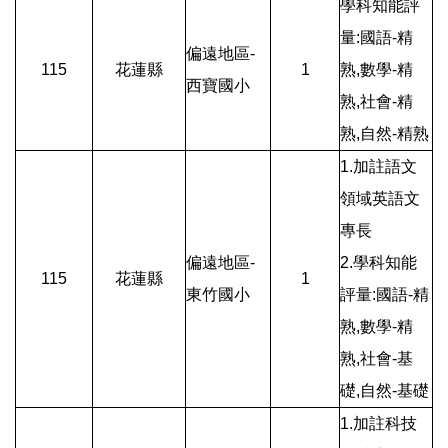
學科知能評
量:國語-精
偏遠地區-
115
花蓮縣
1
熟,數學-精
西寶國小
熟,社會-精
熟,自然-精熟
1.加註語文
領域英語文
專長
偏遠地區-
2.學科知能
115
花蓮縣
1
東竹國小
評量:國語-精
熟,數學-精
熟,社會-基
礎,自然-基礎
1.加註科技