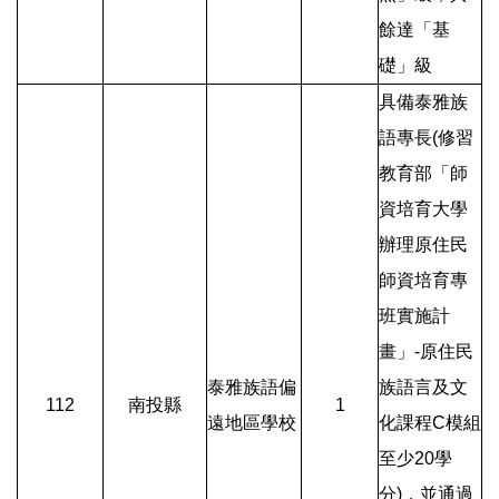
餘達「基
礎」級
具備泰雅族
語專長(修習
教育部「師
資培育大學
辦理原住民
師資培育專
班實施計
畫」-原住民
泰雅族語偏
族語言及文
112
南投縣
1
遠地區學校
化課程C模組
至少20學
分)，並通過